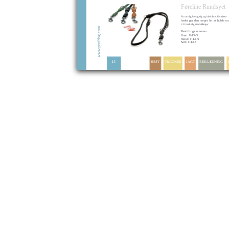
Føreline Rundsyet
En utrolig behagelig og blød line . Kvalitets-
læder gør den meget let at holde ord
i. 3 forskellige indstillinger.
w.profdog.com
Bestillingsnummers
Grøn: F-13-G
Natur: F-13-N
Sort: F-13-S
ww
14
HEST
TRACKER
JAGT
BEKLÆDNING