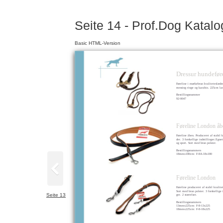
Seite 14 - Prof.Dog Katal
Basic HTML-Version
Dressur hundefør
Føreline i mørkebrun kvaliteteslæd
messing ringe og karabin. 225cm la
Bestillingsnummer
92-0047
Føreline London åb
Føreline åben. Produceret af stabil k
der. 3 forskellige indstillinger.Egnet
og sport. Sort med brun polster.
Bestillingsnummers
18
mmx180cm: F-8A-18x180
Føreline London
Føreline produceret af stabil kvalite
Sort med brun polster. 3 forskellige i
Seite 13
ger. 2 størrelser.
Bestillingsnummers
13
mmx225cm: F-8-13x225
18
mmx225cm: F-8-18x225