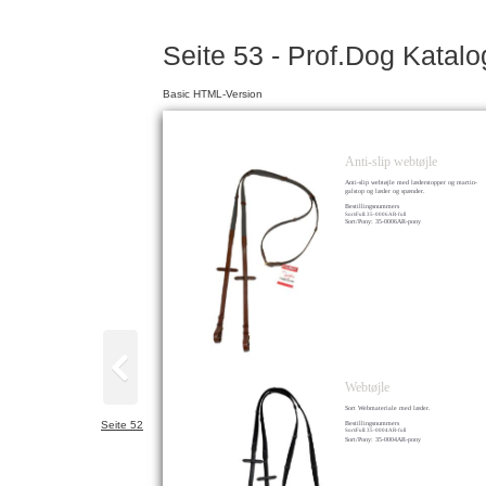
Seite 53 - Prof.Dog Katal
Basic HTML-Version
Anti-slip webtøjle
Anti-slip webtøjle med læderstopper og martin-
galstop og læder og spænder.
Bestillingsnummers
Sort/Full: 35-0006AR-full
Sort/Pony: 35-0006AR-pony
Webtøjle
Sort Webmateriale med læder.
Seite 52
Bestillingsnummers
Sort/Full: 35-0004AR-full
Sort/Pony: 35-0004AR-pony