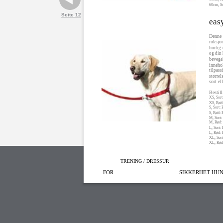
60cm, So
Seite 12
eas
Denne 
ruksjon
hurtig
og din 
bevegel
inneho
tilpass
størrel
sort el
Bestil
XS, Sor
XS, Rø
S, Sort
S, Rød:
M, Sort
M, Rød
L, Sort
L, Rød:
XL, Sor
XL, Rø
TRENING / DRESSUR
FOR
SIKKERHET HUN