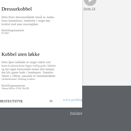
Dressurkobbel
Seite 14
Dette flotte dressurturbåndet består av mørke-
brunt kjerneskinn, bearbeidet i meget høy
kvalitet med pene messinglåser.
Bestillingsnummer
92-0047
Kobbel uten løkke
Dette åpne turbåndet av meget stabilt sort/
brunt kvalitetsskinn ligger veldig godt i hånden
og har ingen forstyrrende kroker eller hemper,
den blir gjerne brukt i hundesport. Størrelse:
18mm x 180cm, passende til skinnhalsbåndet
(Artikelnummer: Halsung-London)
Bestillingsnummers
18mmx180cm: F-8A-18x180
www.profdog.com
 HESTEUTSTYR
13
Prof.Dog