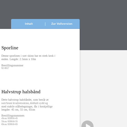
Inhalt
Zur Vollversion
Sporline
Denne sporlinen i sort skinn har en sterk krok i
enden. Lengde: 2.5mm x 10m
Bestillingsnummer
92-0017
Halvstrup halsbånd
Dette halvstrup halsbåndet, som består av
sort/brunt kvalitetsskinn, dobbelt sydd og
med stabile stålbelegninger, fås i forskjellige
lengder: 45 cm, 55 cm, 65cm
Bestillingsnummers
45cm: 920016-45
55cm: 920016-55
65cm: 920016-65