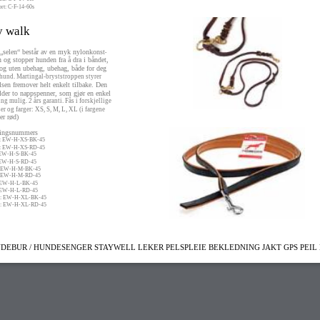
rt: C-F-14-60s
y walk
„selen“ består av en myk nylonkonst-
 og stopper hunden fra å dra i båndet,
 og uten ubehag, ubehag, både for deg
hund. Martingal-bryststroppen styrer
sen fremover helt enkelt tilbake. Den
lder to nappspenner, som gjør en enkel
ing mulig. 2 års garanti. Fås i forskjellige
ser og farger: XS, S, M, L, XL (i fargene
ler rød)
lingsnummers
t: EW-H-XS-BK-45
d: EW-H-XS-RD-45
: EW-H-S-BK-45
 EW-H-S-RD-45
: EW-H-M-BK-45
: EW-H-M-RD-45
: EW-H-L-BK-45
 EW-H-L-RD-45
t: EW-H-XL-BK-45
d: EW-H-XL-RD-45
DEBUR / HUNDESENGER STAYWELL LEKER PELSPLEIE BEKLEDNING JAKT GPS PEIL