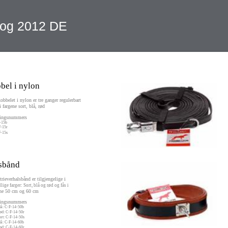
alog 2012 DE
bel i nylon
obbelet i nylon er tre ganger regulerbart
i fargene sort, blå, rød
lingsnummers
-15b
F-15r
F-15s
sbånd
trieverhalsbånd er tilgjengelige i
lige farger: Sort, blå og rød og fås i
ne 50 cm og 60 cm
lingsnummers
lå: C-F-14-50b
ød: C-F-14-50r
rt: C-F-14-50s
lå: C-F-14-60b
ød: C-F-14-60r