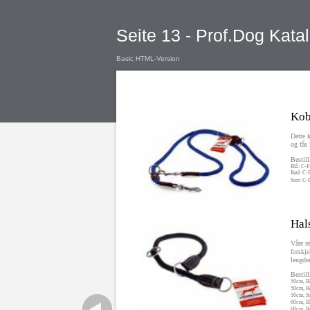
Seite 13 - Prof.Dog Kat
Basic HTML-Version
Kob
Dette k
og fås 
Bestil
Blå: C-F
Rød: C-
Sort: C-
Hal
Våre re
forskjel
lengde
Bestil
50cm, B
50cm, R
50cm, So
60cm, B
60cm, R