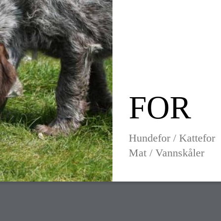
FOR
Hundefor / Kattefor
Mat / Vannskåler