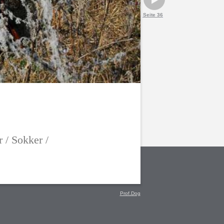
Seite 36
r / Sokker /
Prof.Dog