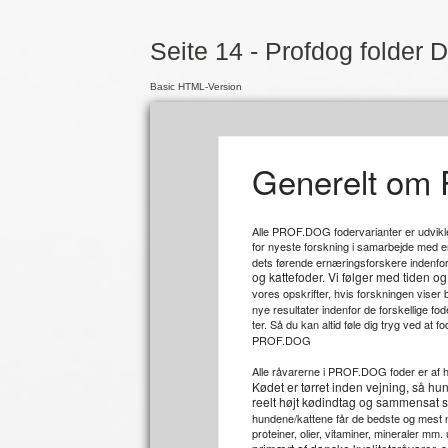
Seite 14 - Profdog folder 
Basic HTML-Version
Generelt om 
Alle PROF.DOG fodervarianter er udvikl
for nyeste forskning i samarbejde med en
dets førende ernæringsforskere indenfo
og kattefoder. Vi følger med tiden o
vores opskrifter, hvis forskningen viser
nye resultater indenfor de forskellige fo
ter. Så du kan altid føle dig tryg ved at 
PROF.DOG
Alle råvarerne i PROF.DOG foder er af hø
Kødet er tørret inden vejning, så hun
reelt højt kødindtag og sammensat s
hundene/kattene får de bedste og mest n
proteiner, olier, vitaminer, mineraler mm