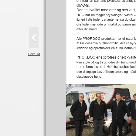
primært af danske kvalitetsråvarer, 
GMO-fri.
Denne kvalitet medfører og ses ved
DOG har en meget høj biologisk værdi =
lighed i alle foder varianterne, så du skal
dre fodermængde pr. måltid og samle mi
efter din hund.
Alle PROF.DOG produkter har et naturlig
af Glucosamin & Chondroitin, der er bygg
leddene og opretholder en sund ledfunkt
Seite 13
PROF.DOG er et professionelt kvalit
kan stole på og trygt fodre din hund m
hele dens levetid. Helt fra fosterst
den drægtige tæve til den ældre og må
gigtplagede hund.