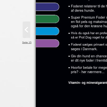
•
Foderet relaterer til de
af deres hunde.
•
Super Premium Foder med
en flot pels og maksima
også for den kræsne h
•
Hvis du også har en profess
så er Prof.Dog noget for d
•
Seite 15
Foderet sælges primært o
søges i Danmark.
•
Giv din hund en chance 
er dit nye foder i fremti
•
Hvorfor betale for mege
pris? - hør nærmere...
Vitamin- og mineralgaranti