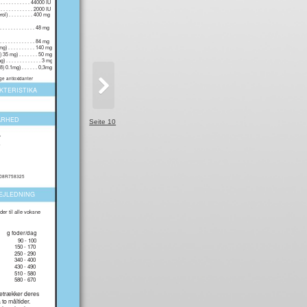
 . . . . . . . . . . . 44000 IU
. . . . . . . . . . . . 2000 IU
) . . . . . . . . . 400 mg
 . . . . . . . . . . . 48 mg
. . . . . . . . . . . . 84 mg
. . . . . . . . . . 140 mg
 mg) . . . . . . . 50 mg
. . . . . . . . . . . . 3 mg
 0.1mg) . . . . . . 0,3mg
ige antioxidanter
KTERISTIKA
ARHED
Seite 10
r
.
 208R758325
EJLEDNING
der til alle voksne
g foder/dag
90 - 100
150 - 170
250 - 290
340 - 400
430 - 490
510 - 580
580 - 670
etrækker deres
 to måltider.