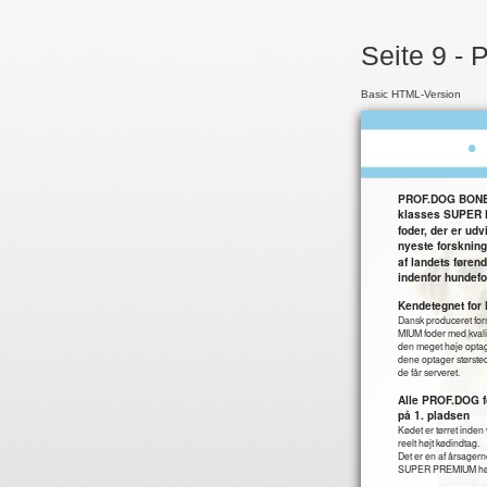
Seite 9 - 
Basic HTML-Version
•
PROF.DOG BONE &
klasses SUPER 
foder, der er udv
nyeste forsknin
af landets føren
indenfor hundefo
Kendetegnet for
Dansk produceret fo
MIUM foder med kvalit
den meget høje optage
dene optager størst
de får serveret.
Alle PROF.DOG f
på 1. pladsen
Kødet er tørret inden 
reelt højt kødindtag.
Det er en af årsagern
SUPER PREMIUM højkv