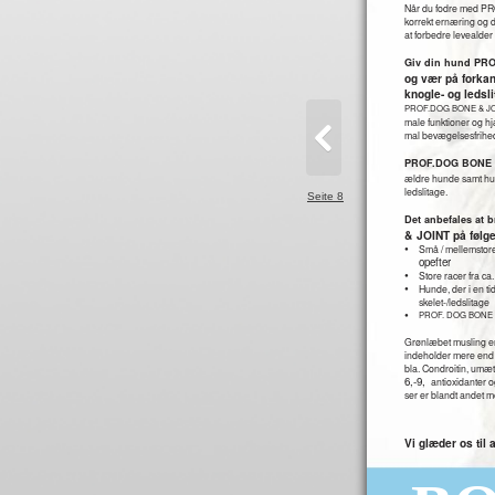
Når du fodre med PR
korrekt ernæring og 
at forbedre levealder o
Giv din hund PR
og vær på fork
knogle- og ledsl
PROF.DOG BONE & JOI
male funktioner og hj
mal bevægelsesfrihe
PROF.DOG BONE & 
ældre hunde samt hun
ledslitage.
Seite 8
Det anbefales at
&
JOINT på følge
•
Små / mellemstore 
opefter
•
Store racer fra ca.
•
Hunde, der i en tid
skelet-/ledslitage
•
PROF. DOG BONE 
Grønlæbet musling er
indeholder mere end 5
bla. Condroitin, umæt
6,-9,
antioxidanter o
ser er blandt andet med
Vi glæder os til 