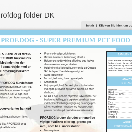
Profdog folder DK
Inhalt
|
Klicken Sie hier, um v
PROF.DOG - SUPER PREMIUM PET FOOD 
•
Fremme bruskproduktionen.
 JOINT er et første-
SAMMENS
•
Bevare bruskens funktion og struktur.
PREMIUM højkvalitets
•
Bekæmpe nedbrydning af led og øge ledvæ-
Tørret animalsk protein (kyll
iklet inden for den
fuldkornshvede, ris, hvedekli
skens smørende egenskaber.
toffel, vitaminer og mineral
•
g i samarbejde med en
Højt indhold af lakseolie, som er rig på Omega
droitin (fra grønlæbet muslin
de ernæringsforskere
3-6
fedtsyrer. Særdeles gavnligt for:
methionin, lecitin, taurin, L-c
•
Sund ledfunktion
der.
•
Tør hud, fældning, kløe og mat pels.
ANALY
•
Kredsløbet
 PROF.DOG hundefoder:
BESTAN
•
Høj optagelighed. Du skal give mindre foder-
rskningsudviklet SUPER PRE-
mængde pr. måltid og samle mindre op efter
Råprotein . . . . . . . . . . . . 
etsråvarer, som er årsag til
din hund.
Råfedt . . . . . . . . . . . . . . 
lighed. Det vil sige, hun-
•
Kulhydrater (NFE) . . . . . . . .
MEGET højt indhold af protein udvundet af det
edelen af den fodermængde,
Råfiber . . . . . . . . . . . . . . 
bedste fra kylling, gris og okse, som hver især
Råaske . . . . . . . . . . . . . . 
Vand . . . . . . . . . . . . . . . .
indeholder forskellige vigtige og naturlige pro-
Calcium . . . . . . . . . . . . . 
teiner, vitaminer, mineraler og fedtsyrer, som
Fosfor . . . . . . . . . . . . . . 
odervarianter har kød
Glucosamin . . . . . . . . . . .
gavner hunden på hver deres unikke måde.
Chondroiti . . . . . . . . . . . .
Omega 3 . . . . . . . . . . . . . 
vejning, så hunden får et
Omega 6 . . . . . . . . . . . . . 
PROF.DOG bruger derudover naturlige
vigtige kvalitets-olier og -grønsager
ADDIT
e til at PROF.DOG er et
mm., som bl.a. understøtter:
ERNÆRINGSMÆSS
alitets foder.
•
Nervesystem