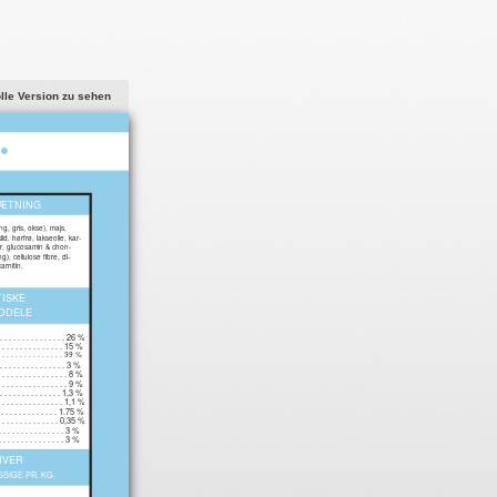
olle Version zu sehen
•
ÆTNING
ing, gris, okse), majs,
d, hørfrø, lakseolie, kar-
er, glucosamin & chon-
g), cellulose fibre, dl-
arnitin.
TISKE
DDELE
. . . . . . . . . . . . . . . 26 %
. . . . . . . . . . . . . . . 15 %
 . . . . . . . . . . . . . 39 %
. . . . . . . . . . . . . . . 3 %
. . . . . . . . . . . . . . . 8 %
 . . . . . . . . . . . . . . . 9 %
. . . . . . . . . . . . . . 1,3 %
. . . . . . . . . . . . . . . 1,1 %
 . . . . . . . . . . . . 1.75 %
 . . . . . . . . . . . . . 0,35 %
. . . . . . . . . . . . . . 3 %
. . . . . . . . . . . . . . 3 %
IVER
IGE PR. KG.