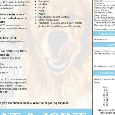
•
Vitamin A . . . . . . . . . . . .
Fordøjelse
OF.DOG, giver du din hund en
•
Vitamin D3 . . . . . . . . . . . 
Muskler
dermed en reel mulighed for
Vitamin E (alpha-tocopherol
•
Knogler
g livskvalitet.
Kobbersulfat pentahydrat
•
(
Hjerte
kobber (E4)14mg) . . . . . . .
•
Jernsulfat monohydrate
Hjerne
OF.DOG BONE & JOINT
(
Jern(E1)28 mg) . . . . . . . . 
•
Opretholdelse af sund tarmflora
ant med alderdommens
Zinkoxide (Zink(E6)110 mg) 
•
Styrker hundens klør
Manganoxid (Mangan(E5) 35
itage
•
Ved at bruge PROF.DOG BONE & JOINT hjælper
Calcium iodid (Iod(E2)2mg) . 
NT fremmer leddenes nor-
Natriumselenite (Selen(E8)
du din ældre hund til en mere aktiv hverdag.
ælper hunden til at yde opti-
Tekniske additiver:
Naturl
d.
FYSISKE KARA
JOINT er til:
Mørkebrun kibbel
de med tegn på skelet-/-
HOLDB
 bruge PROF. DOG BONE
Produceret 18 måneder fø
“
mindst holdbarheds dato”
nde vis:
racer fra ca. 7 år og
 5 år
Eu registrerings nummer:
lig alder viser tegn på
FODRINGSV
& JOINT
Dette produkt er et fuldfo
 et 100% naturprodukt, der
hunde.
0 forskellige ingredienser,
tede fedtsyrer - Omega-3, -
Vægt
g mineraler. Disse ingredien-
5
kg
 til at:
10
kg
20
kg
30
kg
40
kg
50
kg
at give din hund de bedste vilkår for et godt og sundt liv.
60
kg
Mange hunde for
foder fordelt på