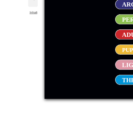
ARC
Inhalt
PE
ADU
PUP
LIG
TH