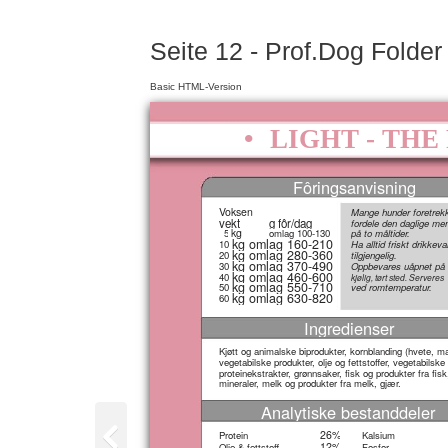
Seite 12 - Prof.Dog Folde
Basic HTML-Version
•
LIGHT - THE
Fôringsanvisning
Voksen
Mange hunder foretrek
vekt
g fôr/dag
fordele den daglige me
kg
5
omlag 100-130
på to måltider.
kg omlag 160-210
10
Ha alltid friskt drikkev
kg omlag 280-360
20
tilgjengelig.
kg omlag 370-490
30
Oppbevares uåpnet på 
kg omlag 460-600
40
kjølig, tørt sted. Serveres
kg omlag 550-710
50
ved romtemperatur.
kg omlag 630-820
60
Ingredienser
Kjøtt og animalske biprodukter, kornblanding (hvete, mai
vegetabilske produkter, olje og fettstoffer, vegetabilske
proteinekstrakter, grønnsaker, fisk og produkter fra fisk
mineraler, melk og produkter fra melk, gjær.
Analytiske bestanddeler
26%
Protein
Kalsium
12%
Olje & fettstoff
Fosfor