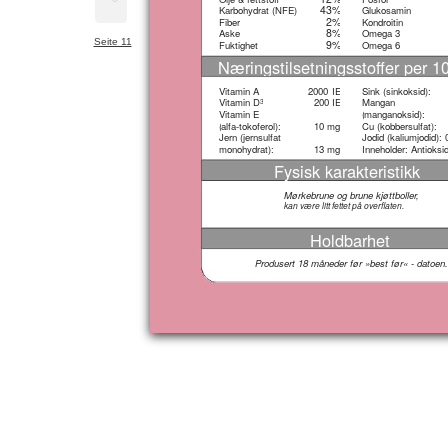
43%
Karbohydrat (NFE)
Glukosamin
2%
Fiber
Kondroitin
8%
Aske
Omega 3
Seite 11
9%
Fuktighet
Omega 6
Næringstilsetningsstoffer per 1
Vitamin A
2000
IE
Sink (sinkoksid):
Vitamin D
200
IE
Mangan
3
Vitamin E
(
manganoksid):
(
alfa-tokoferol):
10
mg
Cu (kobbersulfat):
Jern (jernsulfat
Jodid (kaliumjodid):
monohydrat):
13
mg
Inneholder: Antioksi
Fysisk karakteristikk
Mørkebrune og brune kjøttboller,
kan være litt fettet på overflaten.
Holdbarhet
Produsert 18 måneder før »best før« - datoen.