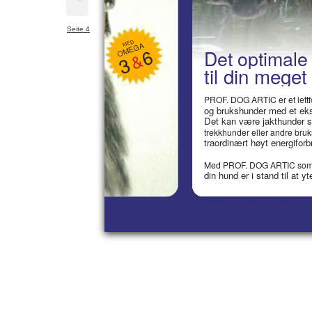
Seite 4
MED
OMEGA
6
Det optimale 
&
3
til din meget
PROF. DOG ARTIC er et lettfo
og brukshunder med et ekst
Det kan være jakthunder s
trekkhunder eller andre bru
traordinært høyt energiforb
Med PROF. DOG ARTIC som ha
din hund er i stand til at 