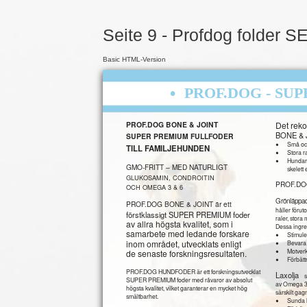
Seite 9 - Profdog folder S
Basic HTML-Version
•
PROF.DOG - SU
Det rek
PROF.DOG BONE & JOINT
BONE & J
SUPER PREMIUM FULLFODER
•
Små och
TILL FAMILJEHUNDEN
•
Stora ra
•
Hundar 
GMO-FRITT – MED NATURLIGT
skelett 
GLUKOSAMIN, CONDROITIN
PROF.DO
OCH OMEGA 3 & 6
Grönläppad
PROF.DOG BONE & JOINT är ett
håller förut
förstklassigt SUPER PREMIUM foder
raler, stora
av allra högsta kvalitet, som i
Dessa ingred
•
samarbete med ledande forskare
Stimule
•
inom området, utvecklats enligt
Bevara 
•
Motverk
de senaste forskningsresultaten.
•
Förbätt
PROF.DOG HUNDFODER är ett forskningsutvecklat
Laxolja
SUPER PREMIUM foder med råvaror av absolut
av Omega 3 –
högsta kvalitet, vilket garanterar en mycket hög
särskilt gag
smältbarhet.
•
Sunda l