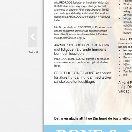
•
Förbätt
Alla PROF.DOG fodersorter innehåller riktigt kött!
•
Blodom
Köttet torkas innan vägning – vilket ger korrekt
•
Hög upp
angivelse av andelen kött i fodret. Hunden får där-
mängd 
med en hög andel riktigt kött i fodret. Det är ett av
att sam
skälen till att PROF.DOG är ett SUPER PREMIUM
•
Högt pr
foder.
nötkött 
nehåller
När Du ger din hund PROF.DOG, är Du säker på att
vitamin
den får en korrekt sammansatt och näringsriktig
hunden
kost, vilket ökar hundens livskvalité och förbättrar
möjligheterna till ett långt liv.
I PROF.
töver naturl
Använd PROF.DOG BONE & JOINT och
ker mm, som
möt tidigt den åldrande hundens
•
Nervsy
Seite 8
•
ben- och ledproblem.
Foders
•
Benst
PROF.DOG BONE & JOINT främjar ledernas nor-
•
Leder
mala funktioner och ger hunden optimal rörelse-
•
Hjärta
frihet.
•
Hjärna
•
Tarmflo
PROF.DOG BONE & JOINT är speciellt
•
Klor
för äldre hundar, hundar med tecken
på skelett eller ledslitage.
Använd 
hjälp Di
vardag.
Det är en glädje att få ge Din hund de bästa villkore